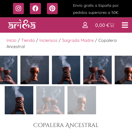
Envío gratis a España por
pedidos superiores a 50€.
0,00
€
Inicio
/
Tienda
/
Inciensos
/
Sagrada Madre
/
Copalera
Ancestral
Copalera Ancestral