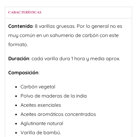
inscribirse
en
la
Características
lista
de
Contenido
: 8 varillas gruesas. Por lo general no es
espera
de
muy común en un sahumerio de carbón con este
este
producto
formato.
Duración
: cada varilla dura 1 hora y media aprox.
Composición
:
Carbón vegetal
Polvo de maderas de la india
Aceites esenciales
Aceites aromáticos concentrados
Aglutinante natural
Varilla de bambú.