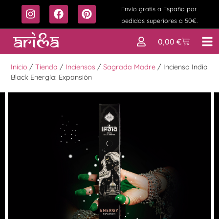
Envío gratis a España por
pedidos superiores a 50€.
0,00
€
Inicio
/
Tienda
/
Inciensos
/
Sagrada Madre
/
Incienso India
Black Energía: Expansión