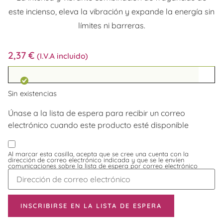
este incienso, eleva la vibración y expande la energía sin
límites ni barreras.
2,37
€
(I.V.A incluido)
Sin existencias
Únase a la lista de espera para recibir un correo
electrónico cuando este producto esté disponible
Al marcar esta casilla, acepta que se cree una cuenta con la
dirección de correo electrónico indicada y que se le envíen
comunicaciones sobre la lista de espera por correo electrónico
Introduzca
su
dirección
de
correo
INSCRIBIRSE EN LA LISTA DE ESPERA
electrónico
para