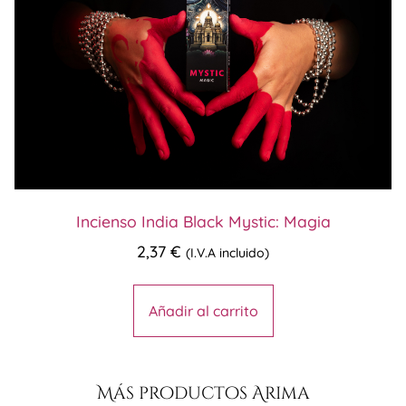
Incienso India Black Mystic: Magia
2,37
€
(I.V.A incluido)
Añadir al carrito
Más productos Arima