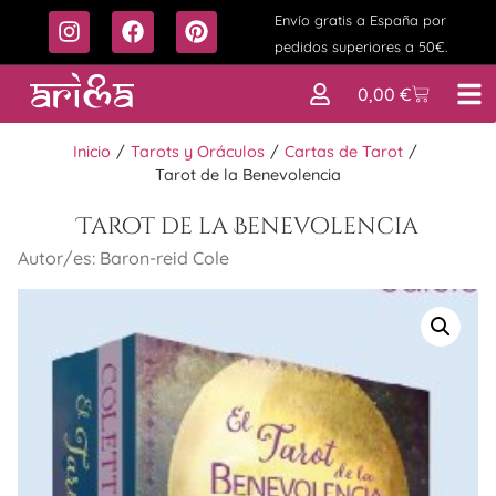
Envío gratis a España por
pedidos superiores a 50€.
0,00
€
Inicio
/
Tarots y Oráculos
/
Cartas de Tarot
/
Tarot de la Benevolencia
Tarot de la Benevolencia
Autor/es: Baron-reid Cole