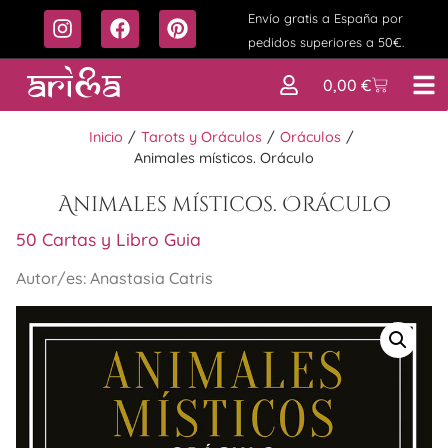
Envío gratis a España por
pedidos superiores a 50€.
0,00
€
Inicio
/
Tarots y Oráculos
/
Oráculos
/
Animales místicos. Oráculo
Animales místicos. Oráculo
50 Cartas y Libro Guia
Autor/es: Anastasia Catris