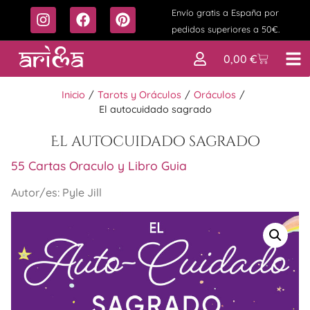
Envío gratis a España por
pedidos superiores a 50€.
0,00
€
Inicio
/
Tarots y Oráculos
/
Oráculos
/
El autocuidado sagrado
El autocuidado sagrado
55 Cartas Oraculo y Libro Guia
Autor/es: Pyle Jill