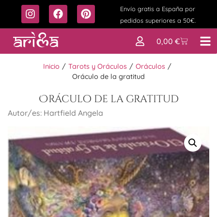
Envío gratis a España por
pedidos superiores a 50€.
0,00
€
Inicio
/
Tarots y Oráculos
/
Oráculos
/
Oráculo de la gratitud
Oráculo de la gratitud
Autor/es: Hartfield Angela