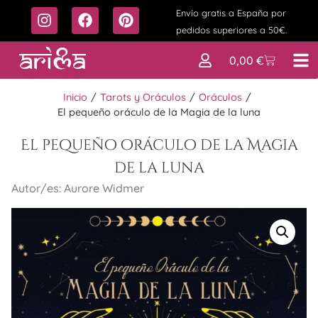
Envío gratis a España por
pedidos superiores a 50€.
0,00
€
Inicio
/
Tarots y Oráculos
/
Oráculos
/
El pequeño oráculo de la Magia de la luna
El pequeño oráculo de la Magia
de la luna
Autor/es: Aurore Widmer