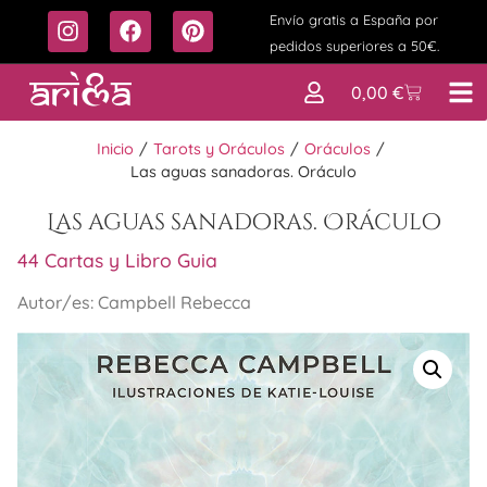
Envío gratis a España por
pedidos superiores a 50€.
0,00
€
Inicio
/
Tarots y Oráculos
/
Oráculos
/
Las aguas sanadoras. Oráculo
Las aguas sanadoras. Oráculo
44 Cartas y Libro Guia
Autor/es: Campbell Rebecca