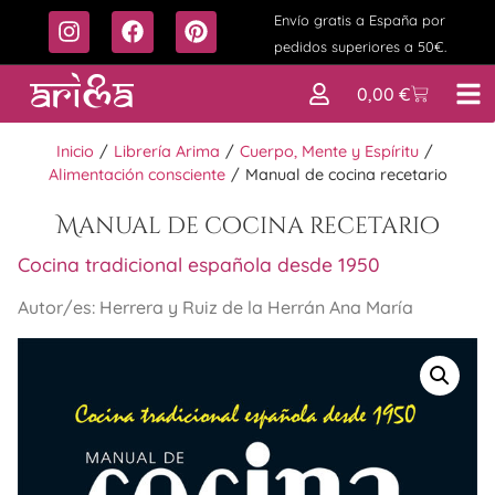
Envío gratis a España por
pedidos superiores a 50€.
0,00
€
Inicio
/
Librería Arima
/
Cuerpo, Mente y Espíritu
/
Alimentación consciente
/
Manual de cocina recetario
Manual de cocina recetario
Cocina tradicional española desde 1950
Autor/es: Herrera y Ruiz de la Herrán Ana María