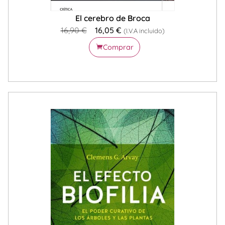
El cerebro de Broca
16,90
€
16,05
€
(I.V.A incluido)
Comprar