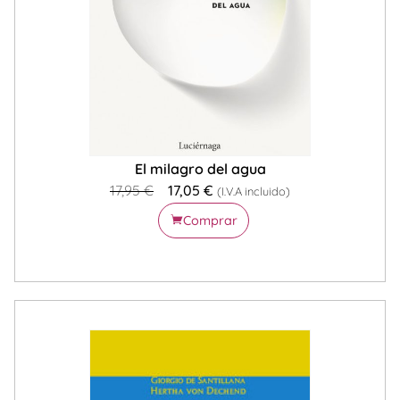
El milagro del agua
17,95
€
17,05
€
(I.V.A incluido)
Comprar