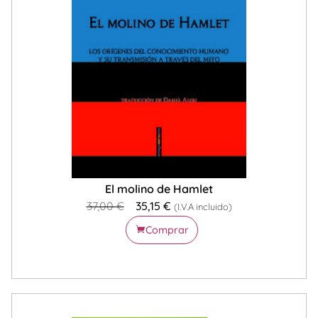
El molino de Hamlet
37,00
€
35,15
€
(I.V.A incluido)
Comprar