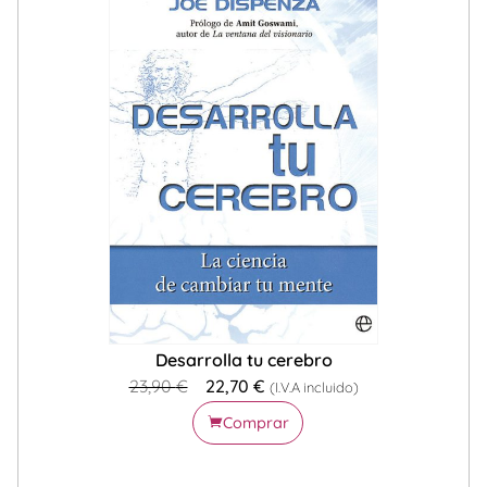
Desarrolla tu cerebro
23,90
€
22,70
€
(I.V.A incluido)
Comprar