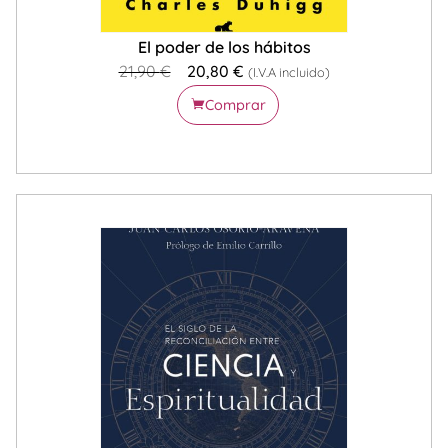
El poder de los hábitos
21,90
€
20,80
€
(I.V.A incluido)
Comprar