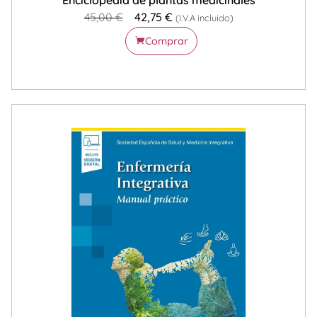
45,00
€
42,75
€
(I.V.A incluido)
Comprar