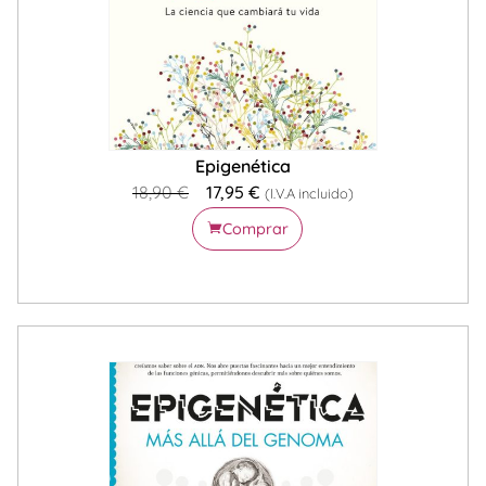
Epigenética
18,90
€
17,95
€
(I.V.A incluido)
Comprar