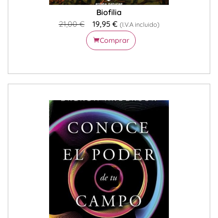
Biofilia
21,00
€
19,95
€
(I.V.A incluido)
Comprar