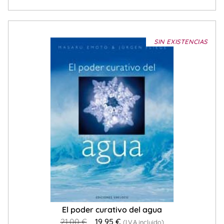
SIN EXISTENCIAS
El poder curativo del agua
21,00
€
19,95
€
(I.V.A incluido)