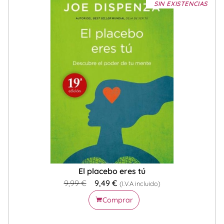
SIN EXISTENCIAS
El placebo eres tú
9,99
€
9,49
€
(I.V.A incluido)
Comprar