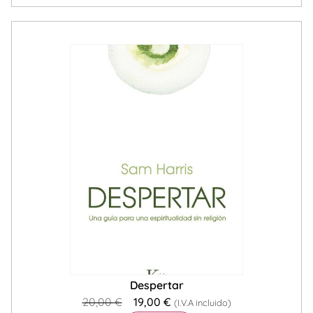
Despertar
20,00
€
19,00
€
(I.V.A incluido)