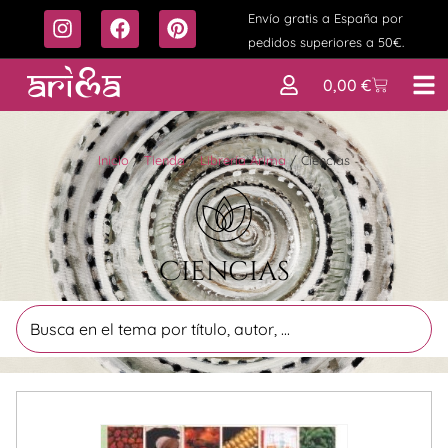
Envío gratis a España por
pedidos superiores a 50€.
0,00
€
Inicio
/
Tienda
/
Librería Arima
/
Ciencias
Ciencias