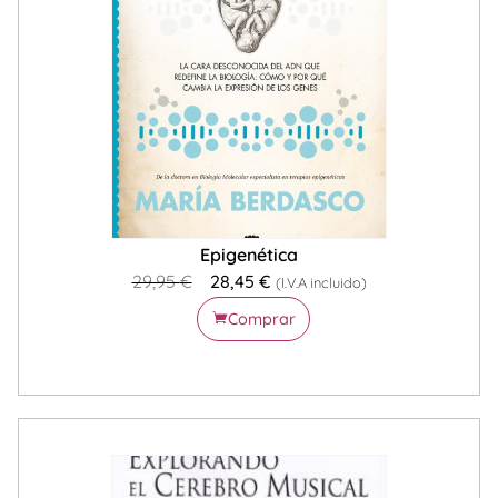
Epigenética
29,95
€
28,45
€
(I.V.A incluido)
Comprar