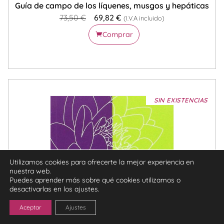
Guía de campo de los líquenes, musgos y hepáticas
73,50
€
69,82
€
(I.V.A incluido)
Comprar
SIN EXISTENCIAS
Utilizamos cookies para ofrecerte la mejor experiencia en
nuestra web.
Puedes aprender más sobre qué cookies utilizamos o
desactivarlas en los ajustes.
Aceptar
Ajustes