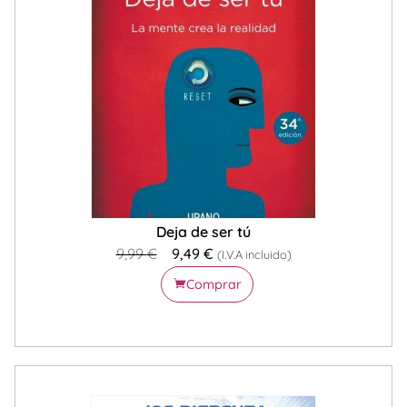
Deja de ser tú
9,99
€
9,49
€
(I.V.A incluido)
Comprar