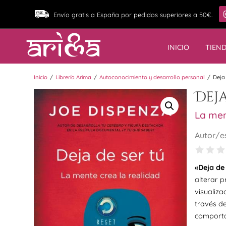
Envío gratis a España por pedidos superiores a 50€.
INICIO
TIEN
/
/
/
Inicio
Librería Arima
Autoconocimiento y desarrollo personal
Deja 
Deja
La men
Autor/e
«Deja de
alterar p
visualiza
través de
comporta