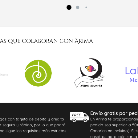
as que colaboran con Arima
Envío gratis por ped
gos con tarjeta de débito y crédito
En Arima te proporcionam
ma seguro y rápido, por lo que podrá
pedido sea superior a 50€ 
pe sigue los requisitos más estrictos
Canarias no incluído). Si
nosotros para calcular la 