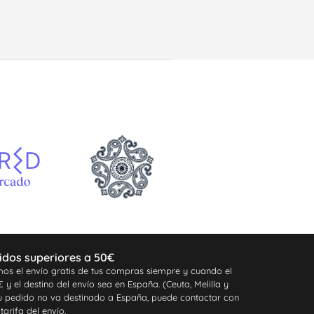
idos superiores a 50€
os el envío gratis de tus compras siempre y cuando el
y el destino del envío sea en España. (Ceuta, Melilla y
 tu pedido no va destinado a España, puede contactar con
tarifa del envío.