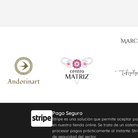
Marc
Pago Seguro
Stripe es una solución que permite aceptar pa
en nuestra tienda online. Se trata de un siste
procesar pagos prácticamente al instante. Stri
de seguridad del sector.