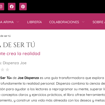
DA ARIMA
LIBRERÍA
COLABORACIONES
SOBRE 
de ser tú
 de ser tú
te crea la realidad
s: Dispenza Joe
 Ser Tú»
de
Joe Dispenza
es una guía transformadora que explora
rofundamente la realidad personal. Dispenza combina la ciencia de
ción para ayudar a los lectores a reprogramar su mente, superar l
 conceptos claros y ejercicios prácticos, el libro ofrece herramie
miento, y construir una vida más alineada con los deseos y metas