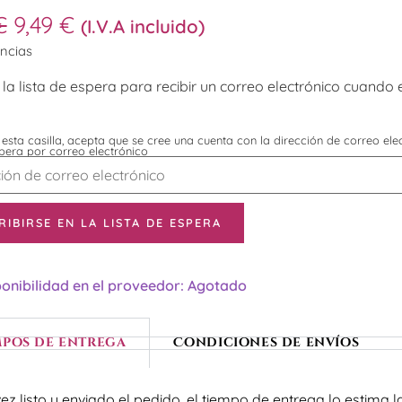
€
9,49
€
(I.V.A incluido)
encias
la lista de espera para recibir un correo electrónico cuando 
esta casilla, acepta que se cree una cuenta con la dirección de correo el
spera por correo electrónico
ca
n
RIBIRSE EN LA LISTA DE ESPERA
ico
se
onibilidad en el proveedor: Agotado
mpos de entrega
Condiciones de envíos
o
ez listo y enviado el pedido, el tiempo de entrega lo estima l