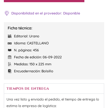
para
inscribirse
en
Disponibilidad en el proveedor: Disponible
la
lista
de
espera
Ficha técnica:
de
este
Editorial: Urano
producto
Idioma: CASTELLANO
N. páginas: 456
Fecha de edición: 06-09-2022
Medidas: 150 x 225 mm
Encuadernación: Bolsillo
Tiempos de entrega
Una vez listo y enviado el pedido, el tiempo de entrega lo
estima la empresa de logística: