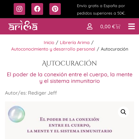
Envío gratis a España por
pedidos superiores a 50€.
0,00
€
Inicio
/
Librería Arima
/
Autoconocimiento y desarrollo personal
/
Autocuración
Autocuración
El poder de la conexión entre el cuerpo, la mente
y el sistema inmunitario
Autor/es: Rediger Jeff