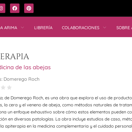
DA ARIMA
LIBRERÍA
COLABORACIONES
SOBRE 
terapia
icina de las abejas
s: Domerego Roch
ia
, de Domerego Roch, es una obra que explora el uso de productos 
s, la cera y el veneno de abeja, como métodos naturales de tratam
ona un enfoque exhaustivo sobre cómo estos elementos pueden contr
ción en diversas patologías. La obra incluye estudios de caso, mét
la apiterapia en la medicina complementaria y el cuidado personal