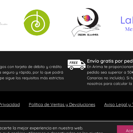
Envío gratis por ped
gos con tarjeta de débito y crédito
En Arima te proporcionam
ma seguro y rápido, por lo que podrá
pedido sea superior a 50€ 
pe sigue los requisitos más estrictos
Canarias no incluído). Si
nosotros para calcular la 
 Privacidad
Política de Ventas y Devoluciones
Aviso Legal y
ecerte la mejor experiencia en nuestra web.
Diseño y Desarrollo web por
Sinectica Digital
Ace