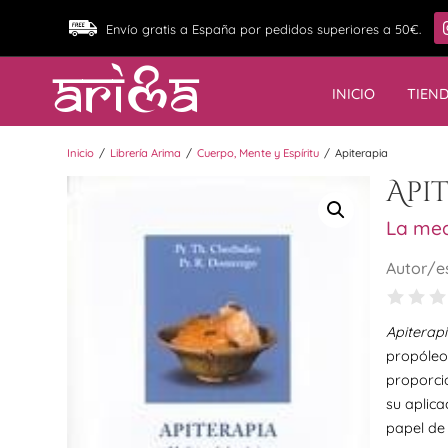
Envío gratis a España por pedidos superiores a 50€.
INICIO
TIEN
/
/
/
Inicio
Librería Arima
Cuerpo, Mente y Espíritu
Apiterapia
Api
La med
Autor/e
Apiterap
propóleo
proporci
su aplica
papel de 